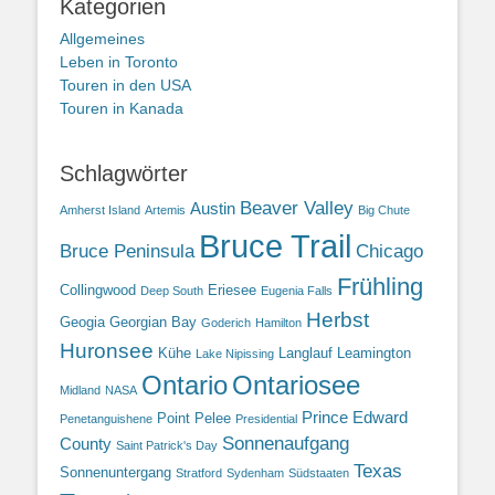
Kategorien
Allgemeines
Leben in Toronto
Touren in den USA
Touren in Kanada
Schlagwörter
Beaver Valley
Austin
Amherst Island
Artemis
Big Chute
Bruce Trail
Bruce Peninsula
Chicago
Frühling
Collingwood
Eriesee
Deep South
Eugenia Falls
Herbst
Geogia
Georgian Bay
Goderich
Hamilton
Huronsee
Kühe
Langlauf
Leamington
Lake Nipissing
Ontario
Ontariosee
Midland
NASA
Prince Edward
Point Pelee
Penetanguishene
Presidential
Sonnenaufgang
County
Saint Patrick's Day
Texas
Sonnenuntergang
Stratford
Sydenham
Südstaaten