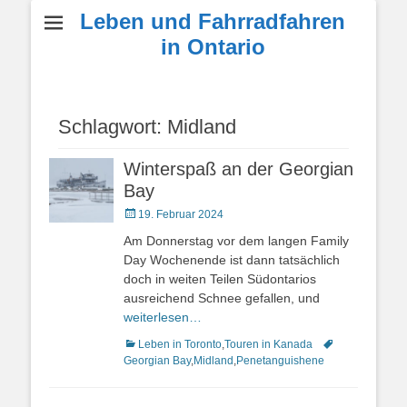
Leben und Fahrradfahren
in Ontario
Schlagwort:
Midland
Winterspaß an der Georgian
Bay
Veröffentlicht
19. Februar 2024
am
Am Donnerstag vor dem langen Family
Day Wochenende ist dann tatsächlich
doch in weiten Teilen Südontarios
ausreichend Schnee gefallen, und
weiterlesen…
Kategorien
Schlagworte
Leben in Toronto
,
Touren in Kanada
Georgian Bay
,
Midland
,
Penetanguishene