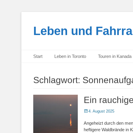
Leben und Fahrra
Primärmenu
Weiter
Start
Leben in Toronto
Touren in Kanada
zum
Inhalt
Schlagwort:
Sonnenaufg
Ein rauchig
Veröffentlicht
4. August 2025
am
Angeheizt durch den me
heftigere Waldbrände in 