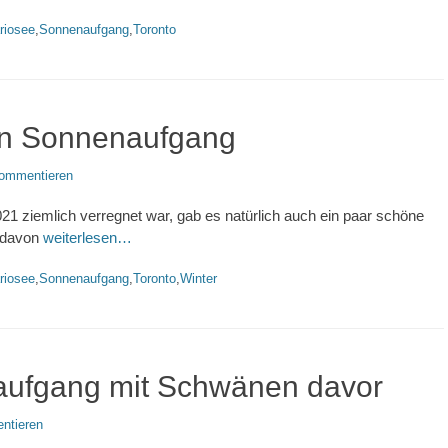
worte
riosee
,
Sonnenaufgang
,
Toronto
in Sonnenaufgang
ommentieren
 ziemlich verregnet war, gab es natürlich auch ein paar schöne
n davon
weiterlesen…
worte
riosee
,
Sonnenaufgang
,
Toronto
,
Winter
aufgang mit Schwänen davor
ntieren