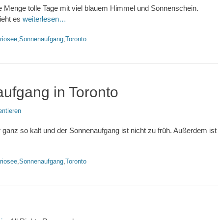
e Menge tolle Tage mit viel blauem Himmel und Sonnenschein.
ieht es
weiterlesen…
worte
riosee
,
Sonnenaufgang
,
Toronto
ufgang in Toronto
ntieren
 ganz so kalt und der Sonnenaufgang ist nicht zu früh. Außerdem ist
worte
riosee
,
Sonnenaufgang
,
Toronto