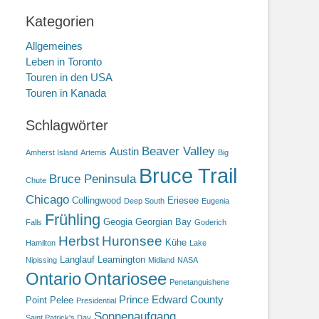
Kategorien
Allgemeines
Leben in Toronto
Touren in den USA
Touren in Kanada
Schlagwörter
Beaver Valley
Austin
Amherst Island
Artemis
Big
Bruce Trail
Bruce Peninsula
Chute
Chicago
Collingwood
Eriesee
Deep South
Eugenia
Frühling
Geogia
Georgian Bay
Falls
Goderich
Herbst
Huronsee
Kühe
Hamilton
Lake
Langlauf
Leamington
Nipissing
Midland
NASA
Ontario
Ontariosee
Penetanguishene
Prince Edward County
Point Pelee
Presidential
Sonnenaufgang
Saint Patrick's Day