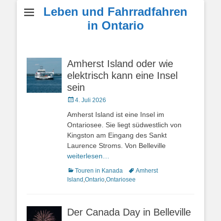
Leben und Fahrradfahren
in Ontario
Amherst Island oder wie
elektrisch kann eine Insel
sein
Veröffentlicht
4. Juli 2026
am
Amherst Island ist eine Insel im
Ontariosee. Sie liegt südwestlich von
Kingston am Eingang des Sankt
Laurence Stroms. Von Belleville
weiterlesen…
Kategorien
Schlagworte
Touren in Kanada
Amherst
Island
,
Ontario
,
Ontariosee
Der Canada Day in Belleville