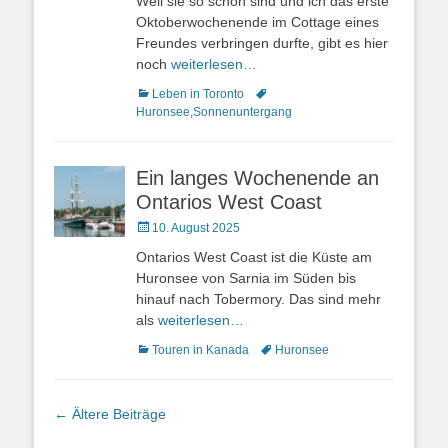
Weil sie so schön sind und ich das erste
Oktoberwochenende im Cottage eines
Freundes verbringen durfte, gibt es hier
noch
weiterlesen…
Kategorien
Schlagworte
Leben in Toronto
Huronsee
,
Sonnenuntergang
Ein langes Wochenende an
Ontarios West Coast
Veröffentlicht
10. August 2025
am
Ontarios West Coast ist die Küste am
Huronsee von Sarnia im Süden bis
hinauf nach Tobermory. Das sind mehr
als
weiterlesen…
Kategorien
Schlagworte
Touren in Kanada
Huronsee
Beitrags-
←
Ältere Beiträge
Navigation