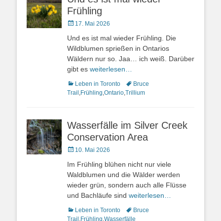
Frühling
Veröffentlicht
17. Mai 2026
am
Und es ist mal wieder Frühling. Die
Wildblumen sprießen in Ontarios
Wäldern nur so. Jaa… ich weiß. Darüber
gibt es
weiterlesen…
Kategorien
Schlagworte
Leben in Toronto
Bruce
Trail
,
Frühling
,
Ontario
,
Trillium
Wasserfälle im Silver Creek
Conservation Area
Veröffentlicht
10. Mai 2026
am
Im Frühling blühen nicht nur viele
Waldblumen und die Wälder werden
wieder grün, sondern auch alle Flüsse
und Bachläufe sind
weiterlesen…
Kategorien
Schlagworte
Leben in Toronto
Bruce
Trail
,
Frühling
,
Wasserfälle