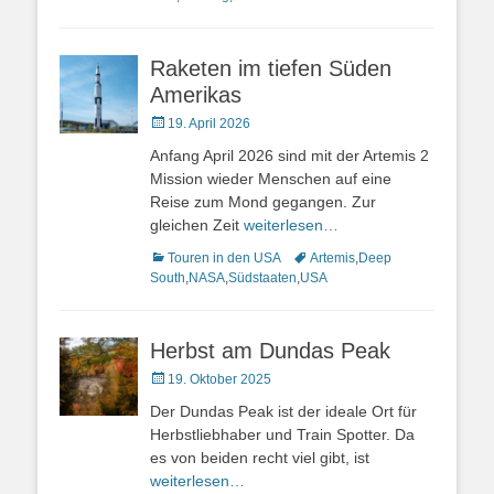
Raketen im tiefen Süden
Amerikas
Veröffentlicht
19. April 2026
am
Anfang April 2026 sind mit der Artemis 2
Mission wieder Menschen auf eine
Reise zum Mond gegangen. Zur
gleichen Zeit
weiterlesen…
Kategorien
Schlagworte
Touren in den USA
Artemis
,
Deep
South
,
NASA
,
Südstaaten
,
USA
Herbst am Dundas Peak
Veröffentlicht
19. Oktober 2025
am
Der Dundas Peak ist der ideale Ort für
Herbstliebhaber und Train Spotter. Da
es von beiden recht viel gibt, ist
weiterlesen…