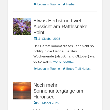
Kategorien
Schlagworte
Leben in Toronto
Herbst
Etwas Herbst und viel
Aussicht am Rattlesnake
Point
Veröffentlicht
11. Oktober 2025
am
Der Herbst kommt dieses Jahr nicht so
richtig in die Gänge. Letztes
Wochenende (also Anfang Oktober) war
es so warm,
weiterlesen…
Kategorien
Schlagworte
Leben in Toronto
Bruce Trail
,
Herbst
Noch mehr
Sonnenuntergänge am
Huronsee
Veröffentlicht
5. Oktober 2025
am