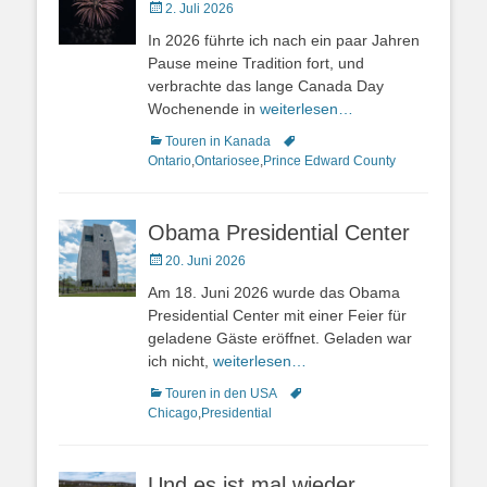
Veröffentlicht
2. Juli 2026
am
In 2026 führte ich nach ein paar Jahren
Pause meine Tradition fort, und
verbrachte das lange Canada Day
Wochenende in
weiterlesen…
Kategorien
Schlagworte
Touren in Kanada
Ontario
,
Ontariosee
,
Prince Edward County
Obama Presidential Center
Veröffentlicht
20. Juni 2026
am
Am 18. Juni 2026 wurde das Obama
Presidential Center mit einer Feier für
geladene Gäste eröffnet. Geladen war
ich nicht,
weiterlesen…
Kategorien
Schlagworte
Touren in den USA
Chicago
,
Presidential
Und es ist mal wieder